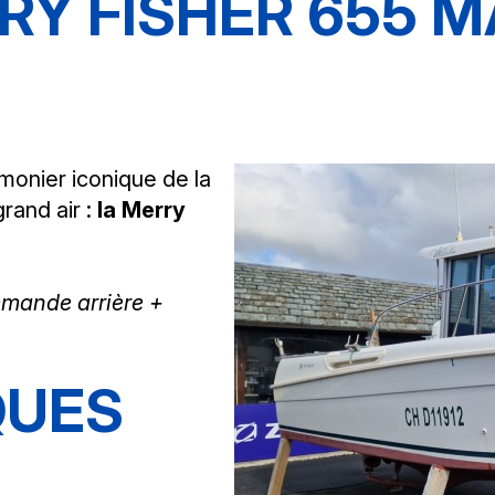
Y FISHER 655 M
monier iconique de la
rand air :
la Merry
mmande arrière +
QUES