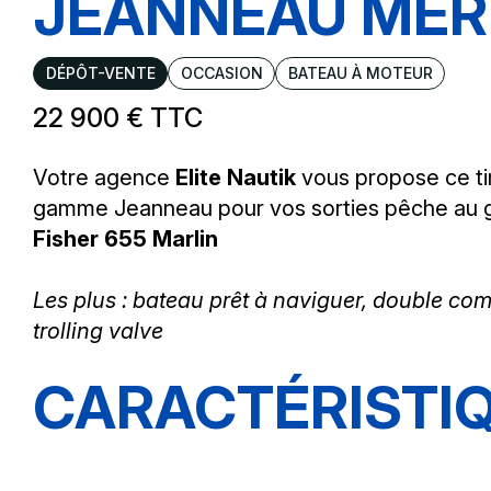
JEANNEAU MERR
DÉPÔT-VENTE
OCCASION
BATEAU À MOTEUR
22 900 € TTC
Votre agence
Elite Nautik
vous propose ce ti
gamme Jeanneau pour vos sorties pêche au g
Fisher 655 Marlin
Les plus : bateau prêt à naviguer, double co
trolling valve
CARACTÉRISTI